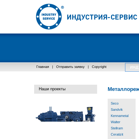
Главная
|
Отправить заявку
|
Copyright
ИНД
Металлореж
Наши проекты
Seco
Sandvik
Kennametal
Walter
Stellram
Ceratizit