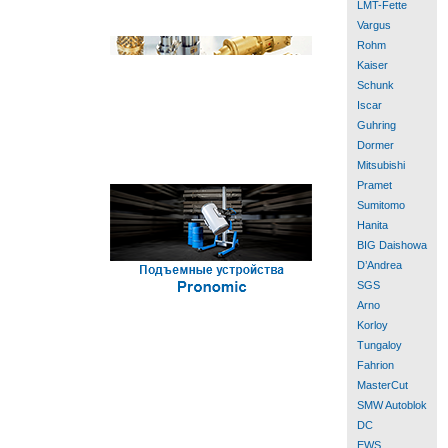
LMT-Fette
Vargus
Rohm
Kaiser
Schunk
Iscar
Guhring
Dormer
Mitsubishi
Pramet
Sumitomo
Hanita
BIG Daishowa
D’Andrea
SGS
Arno
Korloy
Tungaloy
Fahrion
MasterCut
SMW Autoblok
DC
EWS