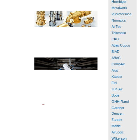
Hoerbiger
Metalwork
Vuototecnica
Numatics
AirTec
Tolomatic
CKD
Atlas Copco
SIAD
ABAC
CompAir
Alup
Kaeser
Fini
Jun-Air
Boge
GHH-Rand
Gardner
Denver
Zander
Mahle
AirLogic
Wilkerson