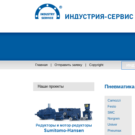
Главная
|
Отправить заявку
|
Copyright
ИНД
Пневматика
Наши проекты
Camozzi
Festo
SMC
Norgren
Univer
Pneumax