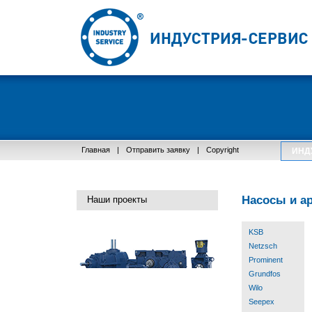
Главная
|
Отправить заявку
|
Copyright
ИНД
Насосы и а
Наши проекты
KSB
Netzsch
Prominent
Grundfos
Wilo
Seepex