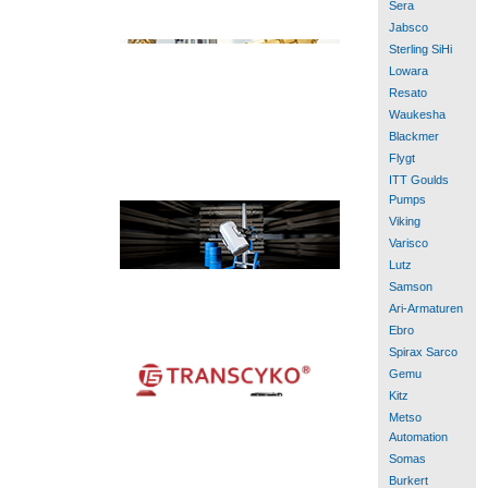
Sera
Jabsco
Sterling SiHi
Lowara
Resato
Waukesha
Blackmer
Flygt
ITT Goulds
Pumps
Viking
Varisco
Lutz
Samson
Ari-Armaturen
Ebro
Spirax Sarco
Gemu
Kitz
Metso
Automation
Somas
Burkert