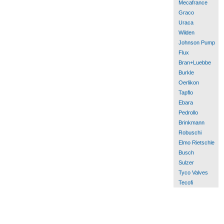
Mecafrance
Graco
Uraca
Wilden
Johnson Pump
Flux
Bran+Luebbe
Burkle
Oerlikon
Tapflo
Ebara
Pedrollo
Brinkmann
Robuschi
Elmo Rietschle
Busch
Sulzer
Tyco Valves
Tecofi