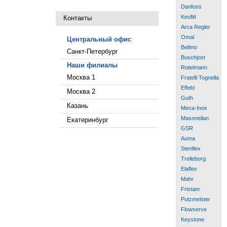
Danfoss
Keofitt
Контакты
Arca Regler
Omal
Центральный офис
Belimo
Санкт-Петербург
Buschjost
Наши филиалы
Rotelmann
Москва 1
Fratelli Tognella
Effebi
Москва 2
Guth
Казань
Meca-Inox
Masoneilan
Екатеринбург
GSR
Auma
Stenflex
Trelleborg
Elaflex
Mahr
Fristam
Putzmeister
Flowserve
Keystone